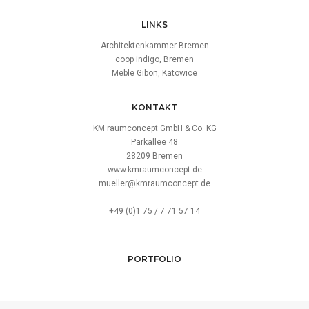
LINKS
Architektenkammer Bremen
coop indigo, Bremen
Meble Gibon, Katowice
KONTAKT
KM raumconcept GmbH & Co. KG
Parkallee 48
28209 Bremen
www.kmraumconcept.de
mueller@kmraumconcept.de
+49 (0)1 75 / 7 71 57 14
PORTFOLIO